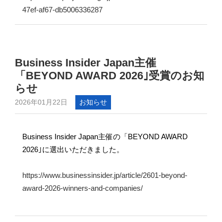
47ef-af67-db5006336287
Business Insider Japan主催
「BEYOND AWARD 2026｣受賞のお知
らせ
2026年01月22日
お知らせ
Business Insider Japan主催の「BEYOND AWARD
2026｣に選出いただきました。
https://www.businessinsider.jp/article/2601-beyond-
award-2026-winners-and-companies/