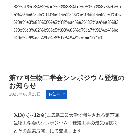
83%ab%e3%82%ae%e3%83%bc%e8%b3%87%e6%b
a%90%e6%8a%80%e8%a1%93%e9%83%a8%e4%bc
%9a%e3%83%90%e3%82%a4%e3%82%aa%e3%83
%9e%e3%82%b9%e5%88%86%e7%a7%91%e4%bc
%9a%e8%ac%9b%e6%bc%94/?smn=10770
第77回生物工学会シンポジウム登壇の
お知らせ
2025年08月25日
お知らせ
9/10(水)～12(金)に広島工業大学で開催される第77回
生物工学会のシンポジウム「糖鎖工学の最先端技術
とその産業展開」にて登壇します。