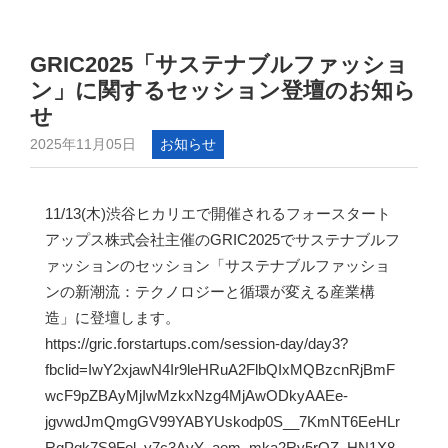
GRIC2025「サステナブルファッショ
ン」に関するセッション登壇のお知ら
せ
2025年11月05日
お知らせ
11/13(木)渋谷ヒカリエで開催されるフォースタート
アップス株式会社主催のGRIC2025でサステナブルフ
ァッションのセッション「サステナブルファッショ
ンの新潮流：テクノロジーと循環が変える産業構
造」に登壇します。
https://gric.forstartups.com/session-day/day3?
fbclid=IwY2xjawN4Ir9leHRuA2FlbQIxMQBzcnRjBmF
wcF9pZBAyMjIwMzkxNzg4MjAwODkyAAEe-
jgvwdJmQmgGV99YABYUskodp0S__7KmNT6EeHLr
RqPqk7S9Fol_y7c3AvY_aem_mka2Rv5rQZ_HN1X8