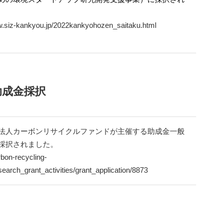
w.siz-kankyou.jp/2022kankyohozen_saitaku.html
助成金採択
法人カーボンリサイクルファンドが主催する助成金一般
採択されました。
rbon-recycling-
esearch_grant_activities/grant_application/8873