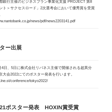
都銀行主催のビジネスプラン事業化支援 PROJECT 第8
ント＞サクセスロード」2次選考会において優秀賞を受賞
。
ww.nantobank.co.jp/news/pdf/news2203141.pdf
スター出展
年3月4日、5日に株式会社リバネス主催で開催される超異分
京大会2022にてのポスター発表を行います。
c.lne.st/conference/tokyo2022/
1ポスター発表 HOXIN賞受賞