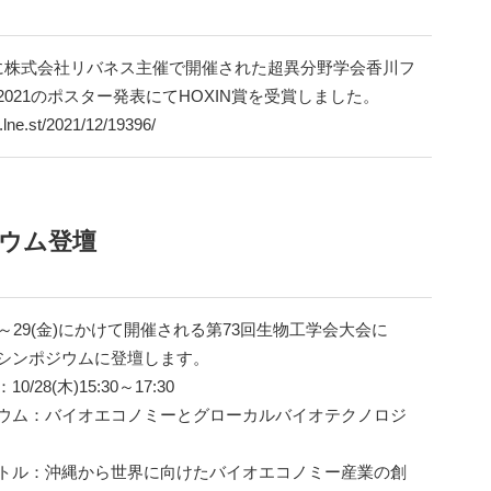
(土)に株式会社リバネス主催で開催された超異分野学会香川フ
2021のポスター発表にてHOXIN賞を受賞しました。
c.lne.st/2021/12/19396/
ジウム登壇
(水)～29(金)にかけて開催される第73回生物工学会大会に
シンポジウムに登壇します。
0/28(木)15:30～17:30
ウム：バイオエコノミーとグローカルバイオテクノロジ
トル：沖縄から世界に向けたバイオエコノミー産業の創