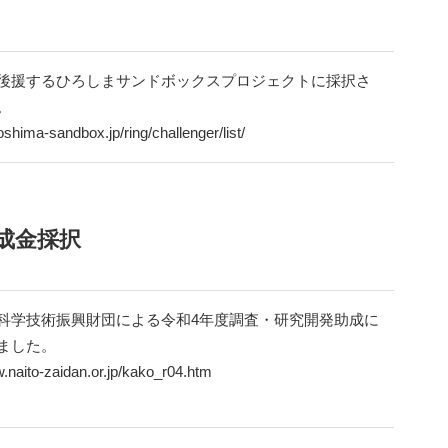
後援するひろしまサンドボックスプロジェクトに採択さ
。
roshima-sandbox.jp/ring/challenger/list/
成金採択
科学技術振興財団による令和4年度調査・研究開発助成に
ました。
w.naito-zaidan.or.jp/kako_r04.htm