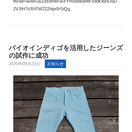
fbclid=IwAR3sZdXMWFwXYHs8etloif4lFz8dKl6HDoD
2VJtH7v9XFW222hipr0rSiQg
バイオインディゴを活用したジーンズ
の試作に成功
2020年09月23日
お知らせ