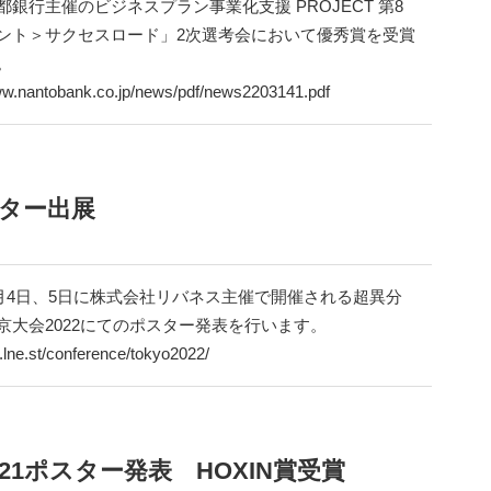
都銀行主催のビジネスプラン事業化支援 PROJECT 第8
ント＞サクセスロード」2次選考会において優秀賞を受賞
。
ww.nantobank.co.jp/news/pdf/news2203141.pdf
スター出展
年3月4日、5日に株式会社リバネス主催で開催される超異分
京大会2022にてのポスター発表を行います。
c.lne.st/conference/tokyo2022/
1ポスター発表 HOXIN賞受賞