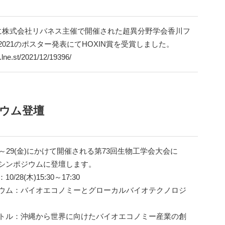
(土)に株式会社リバネス主催で開催された超異分野学会香川フ
2021のポスター発表にてHOXIN賞を受賞しました。
c.lne.st/2021/12/19396/
ジウム登壇
(水)～29(金)にかけて開催される第73回生物工学会大会に
シンポジウムに登壇します。
0/28(木)15:30～17:30
ウム：バイオエコノミーとグローカルバイオテクノロジ
トル：沖縄から世界に向けたバイオエコノミー産業の創