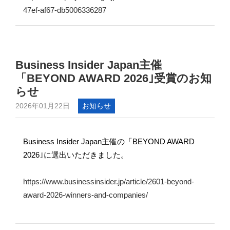
47ef-af67-db5006336287
Business Insider Japan主催
「BEYOND AWARD 2026｣受賞のお知
らせ
2026年01月22日
お知らせ
Business Insider Japan主催の「BEYOND AWARD
2026｣に選出いただきました。
https://www.businessinsider.jp/article/2601-beyond-
award-2026-winners-and-companies/