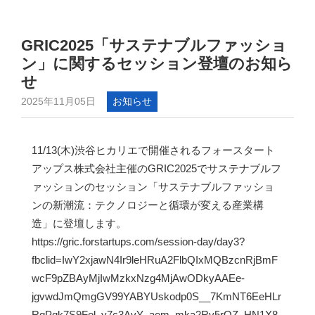
GRIC2025「サステナブルファッショ
ン」に関するセッション登壇のお知ら
せ
2025年11月05日
お知らせ
11/13(木)渋谷ヒカリエで開催されるフォースタート
アップス株式会社主催のGRIC2025でサステナブルフ
ァッションのセッション「サステナブルファッショ
ンの新潮流：テクノロジーと循環が変える産業構
造」に登壇します。
https://gric.forstartups.com/session-day/day3?
fbclid=IwY2xjawN4Ir9leHRuA2FlbQIxMQBzcnRjBmF
wcF9pZBAyMjIwMzkxNzg4MjAwODkyAAEe-
jgvwdJmQmgGV99YABYUskodp0S__7KmNT6EeHLr
RqPqk7S9Fol_y7c3AvY_aem_mka2Rv5rQZ_HN1X8