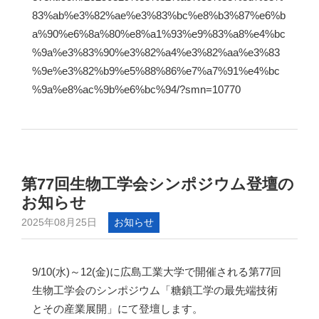
83%ab%e3%82%ae%e3%83%bc%e8%b3%87%e6%b
a%90%e6%8a%80%e8%a1%93%e9%83%a8%e4%bc
%9a%e3%83%90%e3%82%a4%e3%82%aa%e3%83
%9e%e3%82%b9%e5%88%86%e7%a7%91%e4%bc
%9a%e8%ac%9b%e6%bc%94/?smn=10770
第77回生物工学会シンポジウム登壇の
お知らせ
2025年08月25日
お知らせ
9/10(水)～12(金)に広島工業大学で開催される第77回
生物工学会のシンポジウム「糖鎖工学の最先端技術
とその産業展開」にて登壇します。