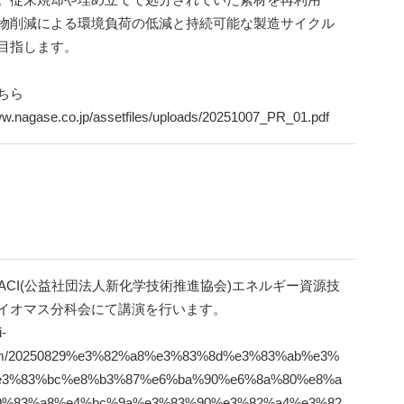
物削減による環境負荷の低減と持続可能な製造サイクル
目指します。
ちら
ww.nagase.co.jp/assetfiles/uploads/20251007_PR_01.pdf
金)JACI(公益社団法人新化学技術推進協会)エネルギー資源技
イオマス分科会にて講演を行います。
i-
om/20250829%e3%82%a8%e3%83%8d%e3%83%ab%e3%
e3%83%bc%e8%b3%87%e6%ba%90%e6%8a%80%e8%a
9%83%a8%e4%bc%9a%e3%83%90%e3%82%a4%e3%82