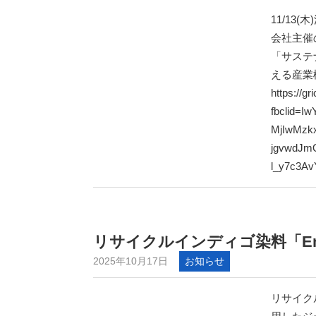
11/1
会社主催
「サステ
える産業
https://g
fbclid=
MjIwMzk
jgvwdJm
l_y7c3A
リサイクルインディゴ染料「En
2025年10月17日
お知らせ
リサイク