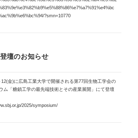
%83%9e%e3%82%b9%e5%88%86%e7%a7%91%e4%bc
ac%9b%e6%bc%94/?smn=10770
ム登壇のお知らせ
水)～12(金)に広島工業大学で開催される第77回生物工学会の
ウム「糖鎖工学の最先端技術とその産業展開」にて登壇
ww.sbj.or.jp/2025/symposium/