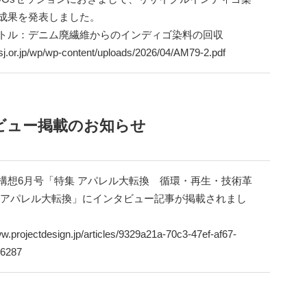
成果を発表しました。
トル：デニム廃繊維からのインディゴ染料の回収
msj.or.jp/wp/wp-content/uploads/2026/04/AM79-2.pdf
ビュー掲載のお知らせ
構想6月号「特集 アパレル大転換 循環・再生・技術革
 アパレル大転換」にインタビュー記事が掲載されまし
ww.projectdesign.jp/articles/9329a21a-70c3-47ef-af67-
6287