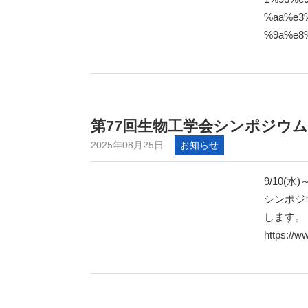
%aa%e3
%9a%e8%
第77回生物工学会シンポジウ
2025年08月25日
お知らせ
9/10(
シンポジ
します。
https://w