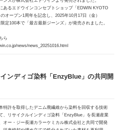
ーンズが株式会社エドウインより発売されました。
にあるエドウインコンセプトショップ「EDWIN KYOTO
」のオープン1周年を記念し、2025年10月17日（金）
0より限定100本で「最古最新ジーンズ」が発売されました。
ちら
dwin.co.jp/news/news_20251016.html
ンディゴ染料「EnzyBlue」の共同開
本特許を取得したデニム廃繊維から染料を回収する技術
て、リサイクルインディゴ染料「EnzyBlue」を長瀬産業
、オー・ジー長瀬カラーケミカル株式会社と共同で開発
。従来焼却や埋め立てで処分されていた素材を再利用