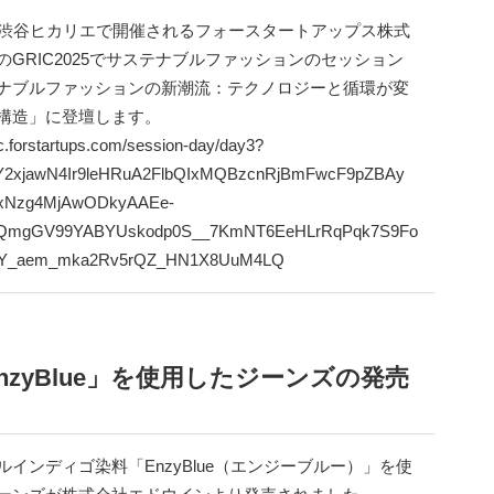
3(木)渋谷ヒカリエで開催されるフォースタートアップス株式
のGRIC2025でサステナブルファッションのセッション
ナブルファッションの新潮流：テクノロジーと循環が変
構造」に登壇します。
ric.forstartups.com/session-day/day3?
IwY2xjawN4Ir9leHRuA2FlbQIxMQBzcnRjBmFwcF9pZBAy
xNzg4MjAwODkyAAEe-
QmgGV99YABYUskodp0S__7KmNT6EeHLrRqPqk7S9Fo
vY_aem_mka2Rv5rQZ_HN1X8UuM4LQ
zyBlue」を使用したジーンズの発売
ルインディゴ染料「EnzyBlue（エンジーブルー）」を使