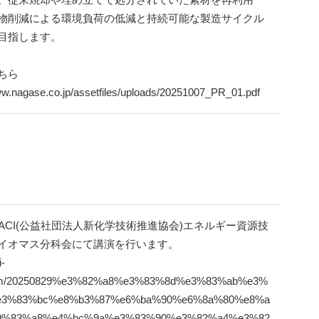
物削減による環境負荷の低減と持続可能な製造サイクル
目指します。
ちら
ww.nagase.co.jp/assetfiles/uploads/20251007_PR_01.pdf
金)JACI(公益社団法人新化学技術推進協会)エネルギー資源技
イオマス分科会にて講演を行います。
i-
om/20250829%e3%82%a8%e3%83%8d%e3%83%ab%e3%
e3%83%bc%e8%b3%87%e6%ba%90%e6%8a%80%e8%a
9%83%a8%e4%bc%9a%e3%83%90%e3%82%a4%e3%82