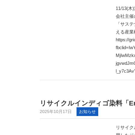
11/1
会社主催
「サステ
える産業
https://g
fbclid=
MjIwMzk
jgvwdJm
l_y7c3A
リサイクルインディゴ染料「En
2025年10月17日
お知らせ
リサイク