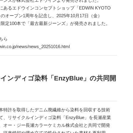
ーンズが株式会社エドウインより発売されました。
にあるエドウインコンセプトショップ「EDWIN KYOTO
」のオープン1周年を記念し、2025年10月17日（金）
0より限定100本で「最古最新ジーンズ」が発売されました。
ちら
dwin.co.jp/news/news_20251016.html
ンディゴ染料「EnzyBlue」の共同開
本特許を取得したデニム廃繊維から染料を回収する技術
て、リサイクルインディゴ染料「EnzyBlue」を長瀬産業
、オー・ジー長瀬カラーケミカル株式会社と共同で開発
。従来焼却や埋め立てで処分されていた素材を再利用