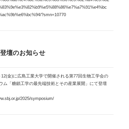
%83%9e%e3%82%b9%e5%88%86%e7%a7%91%e4%bc
ac%9b%e6%bc%94/?smn=10770
ム登壇のお知らせ
水)～12(金)に広島工業大学で開催される第77回生物工学会の
ウム「糖鎖工学の最先端技術とその産業展開」にて登壇
ww.sbj.or.jp/2025/symposium/