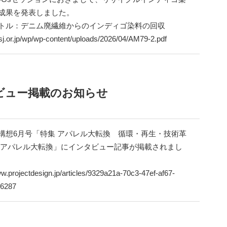
成果を発表しました。
トル：デニム廃繊維からのインディゴ染料の回収
msj.or.jp/wp/wp-content/uploads/2026/04/AM79-2.pdf
ビュー掲載のお知らせ
構想6月号「特集 アパレル大転換 循環・再生・技術革
 アパレル大転換」にインタビュー記事が掲載されまし
ww.projectdesign.jp/articles/9329a21a-70c3-47ef-af67-
6287