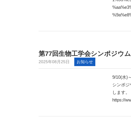
%aa%e3
%9a%e8%
第77回生物工学会シンポジウ
2025年08月25日
お知らせ
9/10(
シンポジ
します。
https://w