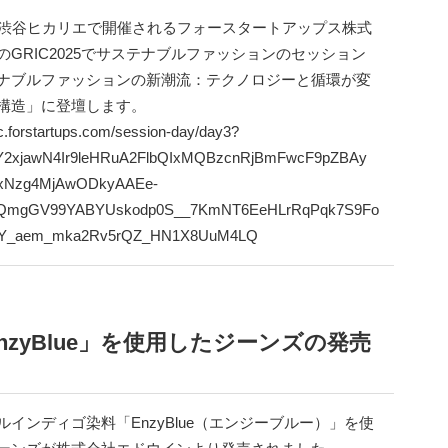
3(木)渋谷ヒカリエで開催されるフォースタートアップス株式
のGRIC2025でサステナブルファッションのセッション
ナブルファッションの新潮流：テクノロジーと循環が変
構造」に登壇します。
ric.forstartups.com/session-day/day3?
IwY2xjawN4Ir9leHRuA2FlbQIxMQBzcnRjBmFwcF9pZBAy
xNzg4MjAwODkyAAEe-
QmgGV99YABYUskodp0S__7KmNT6EeHLrRqPqk7S9Fo
vY_aem_mka2Rv5rQZ_HN1X8UuM4LQ
zyBlue」を使用したジーンズの発売
ルインディゴ染料「EnzyBlue（エンジーブルー）」を使