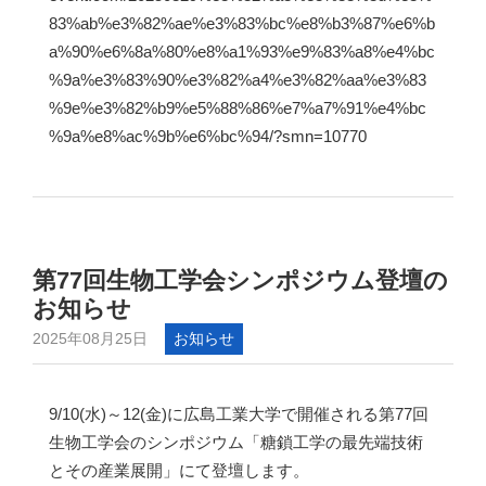
83%ab%e3%82%ae%e3%83%bc%e8%b3%87%e6%b
a%90%e6%8a%80%e8%a1%93%e9%83%a8%e4%bc
%9a%e3%83%90%e3%82%a4%e3%82%aa%e3%83
%9e%e3%82%b9%e5%88%86%e7%a7%91%e4%bc
%9a%e8%ac%9b%e6%bc%94/?smn=10770
第77回生物工学会シンポジウム登壇の
お知らせ
2025年08月25日
お知らせ
9/10(水)～12(金)に広島工業大学で開催される第77回
生物工学会のシンポジウム「糖鎖工学の最先端技術
とその産業展開」にて登壇します。