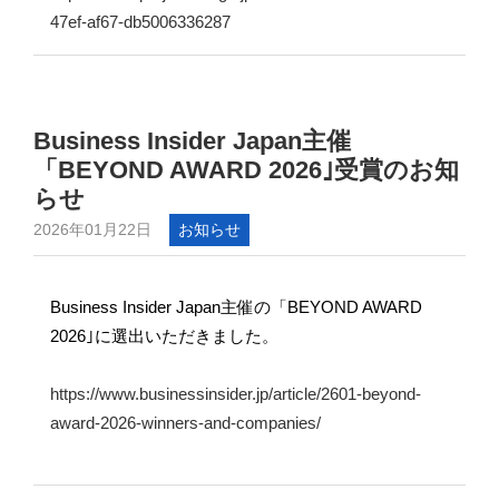
47ef-af67-db5006336287
Business Insider Japan主催
「BEYOND AWARD 2026｣受賞のお知
らせ
2026年01月22日
お知らせ
Business Insider Japan主催の「BEYOND AWARD
2026｣に選出いただきました。
https://www.businessinsider.jp/article/2601-beyond-
award-2026-winners-and-companies/