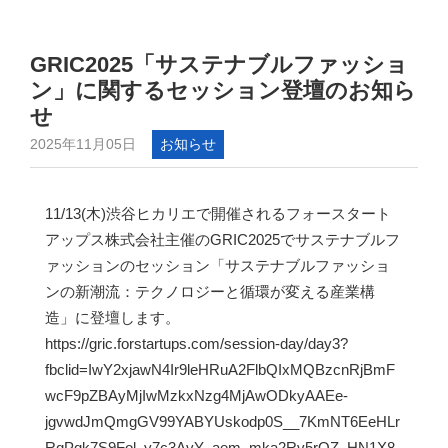
GRIC2025「サステナブルファッショ
ン」に関するセッション登壇のお知ら
せ
2025年11月05日
お知らせ
11/13(木)渋谷ヒカリエで開催されるフォースタート
アップス株式会社主催のGRIC2025でサステナブルフ
ァッションのセッション「サステナブルファッショ
ンの新潮流：テクノロジーと循環が変える産業構
造」に登壇します。
https://gric.forstartups.com/session-day/day3?
fbclid=IwY2xjawN4Ir9leHRuA2FlbQIxMQBzcnRjBmF
wcF9pZBAyMjIwMzkxNzg4MjAwODkyAAEe-
jgvwdJmQmgGV99YABYUskodp0S__7KmNT6EeHLr
RqPqk7S9Fol_y7c3AvY_aem_mka2Rv5rQZ_HN1X8